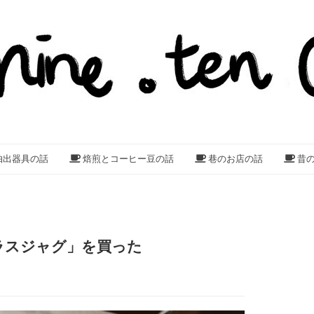
抽出器具の話
焙煎とコーヒー豆の話
巷のお店の話
昔
 ガラスジャグ」を買った